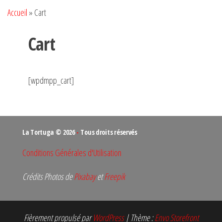
Accueil
»
Cart
Cart
[wpdmpp_cart]
La Tortuga © 2026
-
Tous droits réservés
Conditions Générales d'Utilisation
Crédits Photos de
Pixabay
et
Freepik
Fièrement propulsé par
WordPress
|
Thème :
Envo Storefront