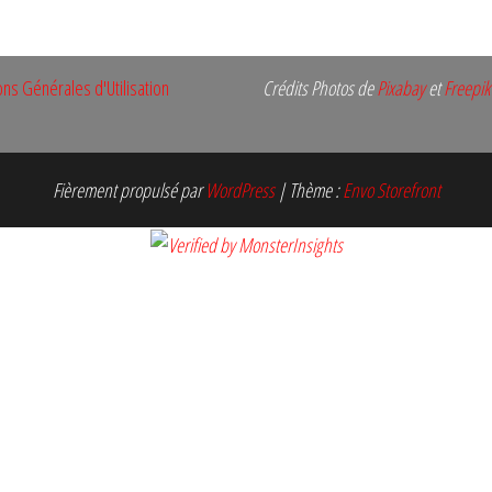
ons Générales d'Utilisation
Crédits Photos de
Pixabay
et
Freepik
Fièrement propulsé par
WordPress
|
Thème :
Envo Storefront