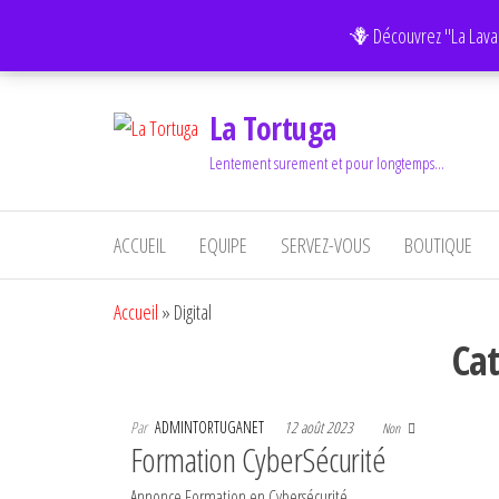
Aller
FAITES LE TEST GRATUIT :
L'Equilibre de vos Chakras.
🪻 Découvrez "La Lava
au
contenu
La Tortuga
Lentement surement et pour longtemps…
ACCUEIL
EQUIPE
SERVEZ-VOUS
BOUTIQUE
Accueil
»
Digital
Cat
Par
ADMINTORTUGANET
12 août 2023
Non
Formation CyberSécurité
Annonce Formation en Cybersécurité.