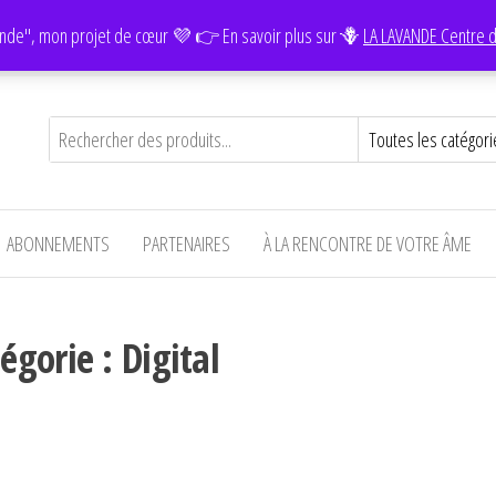
Facebook
Instagram
YouTube
nde", mon projet de cœur 💜 👉 En savoir plus sur 🪻
LA LAVANDE Centre d
ABONNEMENTS
PARTENAIRES
À LA RENCONTRE DE VOTRE ÂME
égorie :
Digital