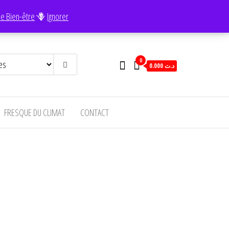
e Bien-être
🪻
Ignorer
0
0.000 د.ت
FRESQUE DU CLIMAT
CONTACT