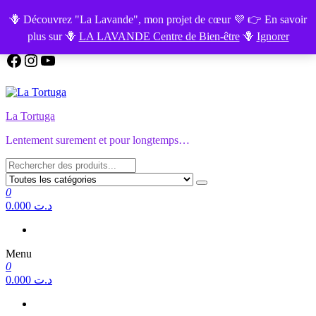
Aller
FAITES LE TEST GRATUIT :
L'Equilibre de vos Chakras.
🪻 Découvrez "La Lavande", mon projet de cœur 💜 👉 En savoir
au
plus sur 🪻
LA LAVANDE Centre de Bien-être
🪻
Ignorer
contenu
Facebook
Instagram
YouTube
La Tortuga
Lentement surement et pour longtemps…
0
0.000 د.ت
Menu
0
0.000 د.ت