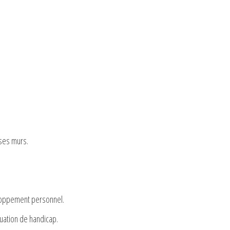
 ses murs.
eloppement personnel.
uation de handicap.