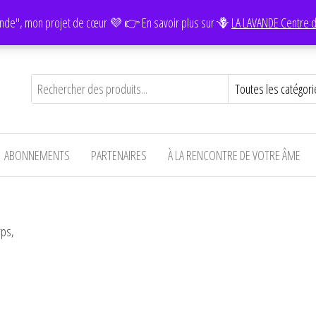
nde", mon projet de cœur 💜 👉 En savoir plus sur 🪻
LA LAVANDE Centre d
ABONNEMENTS
PARTENAIRES
À LA RENCONTRE DE VOTRE ÂME
rps,