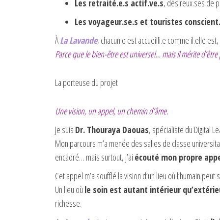
Les retraité.e.s actif.ve.s
, désireux.ses de pr
Les voyageur.se.s et touristes conscient
À
La Lavande
, chacun.e est accueilli.e comme il.elle est
Parce que le bien-être est universel… mais il mérite d’être
La porteuse du projet
Une vision, un appel, un chemin d’âme.
Je suis
Dr. Thouraya Daouas
, spécialiste du Digital 
Mon parcours m’a menée des salles de classe universitai
encadré… mais surtout, j’ai
écouté mon propre app
Cet appel m’a soufflé la vision d’un lieu où l’humain peut 
Un lieu où
le soin est autant intérieur qu’extérie
richesse.