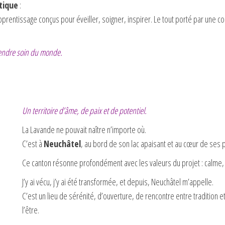
tique
:
pprentissage conçus pour éveiller, soigner, inspirer. Le tout porté par une
rendre soin du monde.
Un territoire d’âme, de paix et de potentiel.
La Lavande ne pouvait naître n’importe où.
C’est à
Neuchâtel
, au bord de son lac apaisant et au cœur de ses 
Ce canton résonne profondément avec les valeurs du projet : calme, r
J’y ai vécu, j’y ai été transformée, et depuis, Neuchâtel m’appelle.
C’est un lieu de sérénité, d’ouverture, de rencontre entre traditio
l’être.