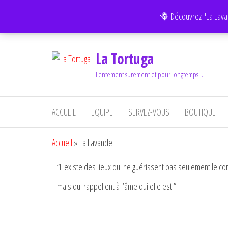
FAITES LE TEST GRATUIT :
L'Equilibre de vos Chakras.
🪻 Découvrez "La Lava
La Tortuga
Lentement surement et pour longtemps…
ACCUEIL
EQUIPE
SERVEZ-VOUS
BOUTIQUE
Accueil
»
La Lavande
“Il existe des lieux qui ne guérissent pas seulement le co
mais qui rappellent à l’âme qui elle est.”