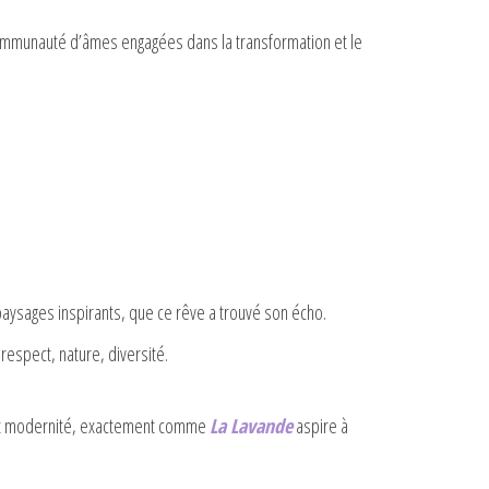
 communauté d’âmes engagées dans la transformation et le
paysages inspirants, que ce rêve a trouvé son écho.
espect, nature, diversité.
n et modernité, exactement comme
La Lavande
aspire à