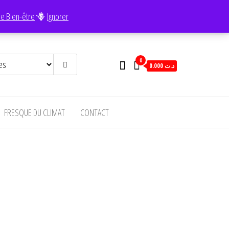
e Bien-être
🪻
Ignorer
0
0.000 د.ت
FRESQUE DU CLIMAT
CONTACT