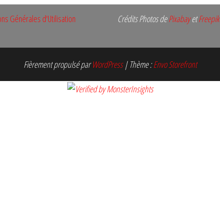
ons Générales d'Utilisation
Crédits Photos de
Pixabay
et
Freepik
Fièrement propulsé par
WordPress
|
Thème :
Envo Storefront