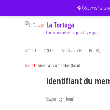
Aller
FAITES LE TEST GRATUIT :
L'Equilibre de vos Chakras.
🪻 Découvrez "La Lava
au
contenu
La Tortuga
Lentement surement et pour longtemps…
ACCUEIL
EQUIPE
SERVEZ-VOUS
BOUTIQUE
Accueil
»
Identifiant du membre (login)
Identifiant du mem
[swpm_login_form]