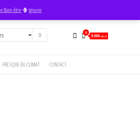
e Bien-être
🪻
Ignorer
0
0.000 د.ت
FRESQUE DU CLIMAT
CONTACT