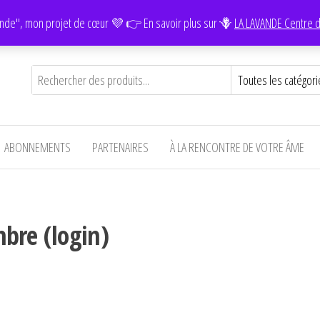
Facebook
Instagram
YouTube
nde", mon projet de cœur 💜 👉 En savoir plus sur 🪻
LA LAVANDE Centre d
ABONNEMENTS
PARTENAIRES
À LA RENCONTRE DE VOTRE ÂME
bre (login)