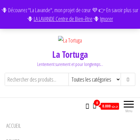
FAITES LE TEST GRATUIT :
L'Equilibre de vos Chakras.
🪻 Découvrez "La Lavande", mon projet de cœur 💜 👉 En savoir plus sur
🪻
LA LAVANDE Centre de Bien-être
🪻
Ignorer
La Tortuga
Lentement surement et pour longtemps…
0
0.000 د.ت
Menu
ACCUEIL