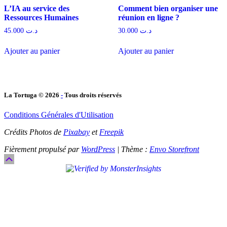
L’IA au service des
Comment bien organiser une
Ressources Humaines
réunion en ligne ?
45.000
د.ت
30.000
د.ت
Ajouter au panier
Ajouter au panier
La Tortuga © 2026
-
Tous droits réservés
Conditions Générales d'Utilisation
Crédits Photos de
Pixabay
et
Freepik
Fièrement propulsé par
WordPress
|
Thème :
Envo Storefront
Défiler
vers
le
haut