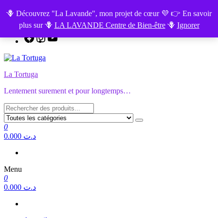
Aller
FAITES LE TEST GRATUIT :
L'Equilibre de vos Chakras.
🪻 Découvrez "La Lavande", mon projet de cœur 💜 👉 En savoir
au
plus sur 🪻
LA LAVANDE Centre de Bien-être
🪻
Ignorer
contenu
Facebook
Instagram
YouTube
La Tortuga
Lentement surement et pour longtemps…
0
0.000 د.ت
Menu
0
0.000 د.ت