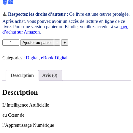
🤖📖
⚠️
Respectez les droits d’auteur
: Ce livre est une œuvre protégée.
Après achat, vous pouvez avoir un accès de lecture en ligne de ce
livre. Pour une version papier ou Kindle, veuillez accéder à sa
page
d’achat sur Amazon
.
quantité
Ajouter au panier
-
+
de
L'Intelligence
Artificielle
Catégories :
Digital
,
eBook Digital
au
cœur
de
Description
Avis (0)
l’Apprentissage
Numérique
Description
L’Intelligence Artificielle
au Cœur de
l’Apprentissage Numérique