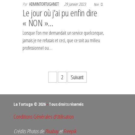
Par
ADMINTORTUGANET
29 janvier 2023
Non
Le jour où j’ai pu enfin dire
« NON »…
Lorsque l’on me demandait un service quelconque,
jamais je ne refusais et ceci, que ce soit au milieu
professionnel ou…
Pagination
1
2
Suivant
des
publications
La Tortuga © 2026
-
Tous droits réservés
Conditions Générales d'Utilisation
Crédits Photos de
Pixabay
et
Freepik